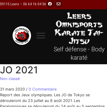
59115 Leers – 06 64 16 04 56
Leers
Omnisports
Karate Tai-
Jitsu
Self défense - Body
karaté
JO 2021
Non classé
31 mars 2020
/
0 Commentaire
Report des Jeux olympiques. Les JO de Tokyo se
dérouleront du 23 juillet au 8 août 2021. Les
Paralympiques se dérouleront du 24 août au 5 septembre,